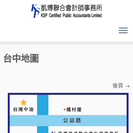
Skip
台中地圖
to
content
後頁 →