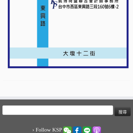
搜
尋
關
鍵
› Follow KSP