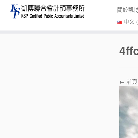
關於凱
中文 
Skip
4f
to
content
← 前頁