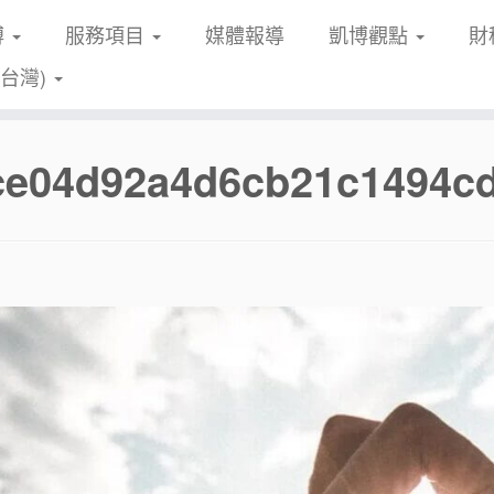
博
服務項目
媒體報導
凱博觀點
財
(台灣)
fce04d92a4d6cb21c1494cd