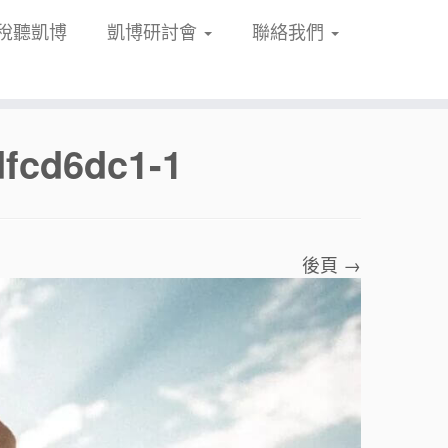
稅聽凱博
凱博研討會
聯絡我們
fcd6dc1-1
後頁 →