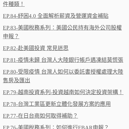
件種類！
EP.84-紓困4.0 全面解析薪資及營運資金補貼
EP.83-美國稅務系列：美國公民持有海外公司股權
申報？
EP.82-赴美國投資 常見迷思
EP.81-疫情未歸 台灣人大陸銀行帳戶遇凍結莫慌張
EP.80-受限疫情 台灣人如何以委託書授權處理大陸
售房及匯出
EP.79-越南投資系列-投資越南如何決定投資架構！
EP.78-台灣工業區更新立體化發展方案的應用
EP.77-在日台商如何取得補助？
EP.76-美國稅務系列：如何進行FBAR申報？