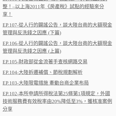
整！–以上海2011年《房產稅》試點的經驗來分
享！
EP.107-從人行的闢謠公告，談大陸台商的大額現金
管理與反洗錢之因應 (下篇)
EP.106-從人行的闢謠公告，談大陸台商的大額現金
管理與反洗錢之因應 (上篇)
EP.105-財政部從金流著手查核網路交易
EP.104-大陸拆遷補償、節稅規劃解析
EP.103-大陸限電措施 牽動台商企業布局
EP.102-本所申請所得稅法第25條第1項規定，外國
技術服務費有效稅率由20%降低至3%，獲核准案例
分享