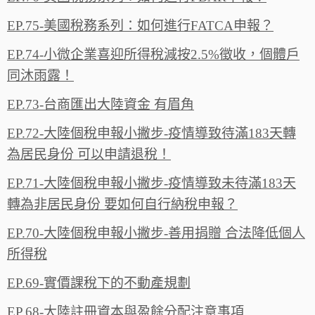
EP.75-美國稅務系列：如何進行FATCA申報？‬
EP.74-小微企業喜迎所得稅減按2.5%徵收，個體戶
同沐雨露‪！‬
EP.73-台商匯出大陸資金 有眉角
EP.72-大陸個稅申報小撇步-疫情導致待滿183天轉
為居民身份 可以申請退稅！
EP.71-大陸個稅申報小撇步-疫情導致未待滿183天
轉為非居民身份 要如何自行納稅申報？
EP.70-大陸個稅申報小撇步-善用捐贈 合法降低個人
所得稅
EP.69-實價課稅下的不動產規劃
EP.68-大陸註冊資本與盈餘分配注意事項