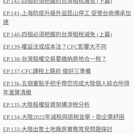
EP.142-四個必須把握的台灣租稅減免 (下篇)
EP.141-上海防疫升級外溢昆山停工 促使台商傳承加
速
EP.140-四個必須把握的台灣租稅減免 (上篇)
EP.139-權益法或成本法？CFC影響大不同
EP.138-台灣股權交易要繳納房地合一稅？
EP.137-CFC課稅上路前 做好三準備
EP.136-五個重點手把手帶您完成大陸個人綜合所得
年滙算清繳
EP.135-大陸股權投資架構涉稅分析
EP.134-大陸2022年減稅與退稅並舉，助企業紓困
EP.133-大陸出售土地廠房實務常見問題探討