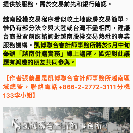
提供該服務，需於交易前先和銀行確認。
越南股權交易程序看似較土地廠房交易簡單，
惟仍有部分法令與大陸或台灣不盡相同，建議
台商投資前應諮詢對越南股權交易熟悉的專業
服務機構。
凱博聯合會計師事務所將於5月中旬
舉辦「越南併購實務」線上講座，歡迎對此議
題有興趣的朋友共同參與。
【作者張義昌是凱博聯合會計師事務所越南區
域總監
，聯絡電話+866-2-2772-3111分機
】
133李小姐