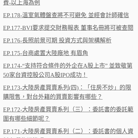
費-以上海為例
EP.178-溫室氣體盤查將不可避免 並經會計師確信
EP.177-BVI要求提交財務報表 董事名冊將可被查閱
EP.176-長照前景可期 投資方式與架構解析
EP.175-台商處置大陸廠地 有眉角
EP.174-“支持符合條件的外企在A股上市” 並致敬第
50家台資控股公司A股IPO成功！
EP.173-大陸房產買賣系列(四)：「住房不炒」的限
購限售，對台外籍的買賣影響有哪些？
EP.172-大陸房產買賣系列（三）：委託書的委託範
圍有哪些細節呢？
EP.171-大陸房產買賣系列（二）：委託書的個人資