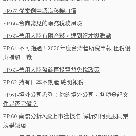
EP.67-從案例中認識移轉訂價
EP.66-台商常見的帳務稅務風險‬‬
EP.65-善用大陸有限合夥，達到留才與激‪勵‬‬
EP.64-不可錯過！2020年度台灣營所稅申報 租稅優
惠措施一‪覽‬
EP.63-善用大陸盈餘再投資暫免稅政策
EP.62-持有日本不動產 聰明報稅
EP.61-境外公司系列：你的境外公司，各項登記文
件是否完備？
EP.60-南僑分拆A股上市獲核准 解析如何克服同業
競爭疑慮