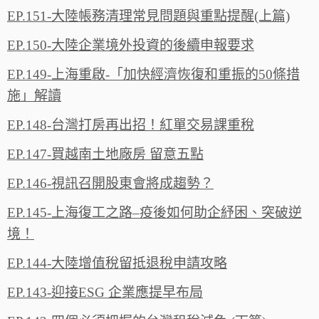
EP.151-大陸帳務清理常見問題與重點提醒(上篇)
EP.150-大陸企業境外投資的後續申報要求
EP.149-上海重啟-「加快經濟恢復和重振的50條措
施」解讀
EP.148-台灣打房再出招！紅單交易課重稅
EP.147-買越南土地廠房 留意五點
EP.146-視訊召開股東會將成趨勢？
EP.145-上海復工之路–疫後如何助企紓困、突破逆
境！
EP.144-大陸增值稅留抵退稅申請攻略
EP.143-迎接ESG 企業應提早布局