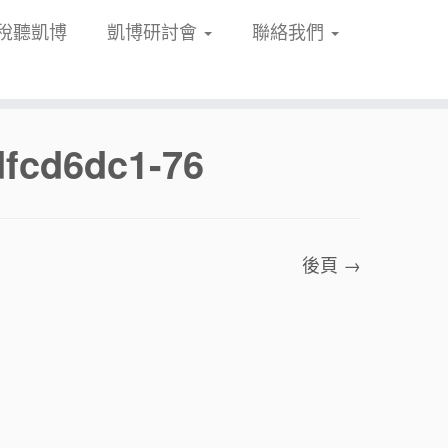
稅聽凱博
凱博研討會
聯絡我們
dfcd6dc1-76
後頁 →