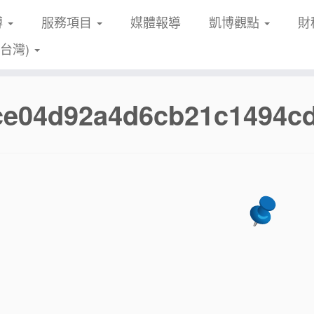
博
服務項目
媒體報導
凱博觀點
財
(台灣)
fce04d92a4d6cb21c1494c