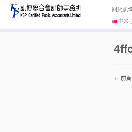
關於凱
中文 
Skip
4f
to
content
← 前頁