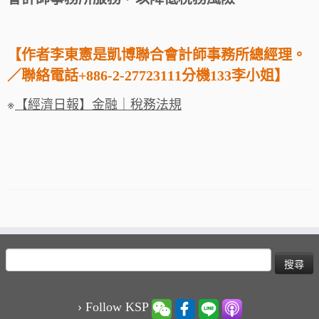
【作者李東憲是凱博聯合會計師事務所總經理。
／聯絡電話+886-2-27723111分機133李小姐】
※
【經濟日報】金融｜稅務法規
搜
尋
關
鍵
› Follow KSP
字: