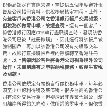
稅務局認定有實際營運，需提供五個年度審計報
告及公司帳冊資料，供稅務局核定補稅。此外，
有些客戶其香港公司之香港銀行帳戶交易頻繁，
但稅務卻做零申報，故遭查稅。
還有一個客戶，
係香港銀行因應CRS執行盡職調查時，發現該香
港公司已被「註冊撤銷」，因此逕行將該帳戶做
強制關戶，再加以該香港公司沒有持續繳交年
費，故銀行直接將帳戶裡的餘額轉至香港註冊
處。
以上皆肇因於客戶將香港公司視為境外公司
操作，未盡到應有之申報納稅義務，致產生查稅
及罰款。
香港公司依規定有義務自行做稅務申報，每年必
須至少申報利得稅及薪俸稅。很多台商的香港公
司有海外交易行為，但卻透過非專業代辦公司濫
用離岸所得豁免條款，做所謂的零申報。但依香