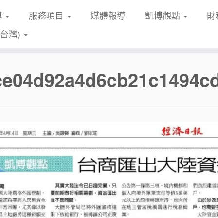
博
服務項目
媒體報導
凱博觀點
財
(台灣)
fce04d92a4d6cb21c1494c