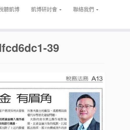
稅聽凱博
凱博研討會
聯絡我們
dfcd6dc1-39