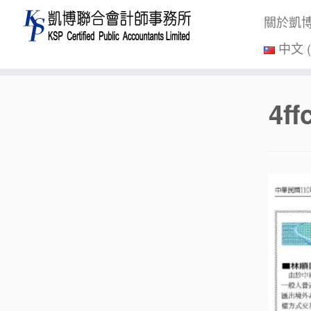
關於凱
中文 
Skip
4f
to
content