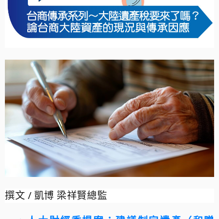
撰文
/
凱博 梁祥賢總監