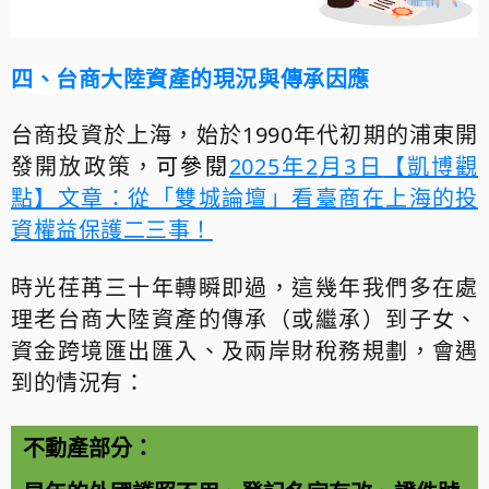
四、台商大陸資產的現況與傳承因應
台商投資於上海，始於
1990
年代初期的浦東開
發開放政策，
可參閱
2025
年2
月3
日
【凱博觀
點】文章：
從「雙城論壇」看臺商在上海的投
資權益保護二三事！
時光荏苒三十年轉瞬即過，這幾年我們多在處
理老台商大陸資產的傳承（或繼承）到子女、
資金跨境匯出匯入、及兩岸財稅務規劃，會遇
到的情況有：
不動產部分：