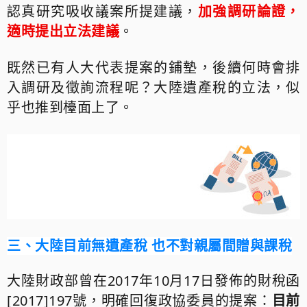
認真研究吸收議案所提建議，
加強調研論證，
適時提出立法建議
。
既然已有人大代表提案的鋪墊，後續何時會排
入調研及徵詢流程呢？大陸遺產稅的立法，似
乎也推到檯面上了。
三、大陸目前無遺產稅 也不對親屬間贈與課稅
大陸財政部曾在
2017
年
10
月
17
日發佈的財稅函
[2017]197
號，明確回復政協委員的提案：
目前