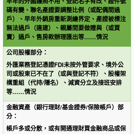
早年的外國護照不用、登記名字有改、證件號
碼有變、聯名產證要調整比例（或配偶間過
戶）、早年外銷房重新測繪界定、產證被標注
無法過戶（違建）、親屬間要做贈與（或買
賣）過戶、售房款辦理匯出等
……
情況
公司股權部分：
外匯業務登記憑證
FDI
未按外管要求、境外公
司或股東已不在了（或與登記不符）、股權架
構重組（代持
/
隱名）、減資分立及接班安排
等
……
情況
金融資產（銀行理財
/
基金證券
/
保險帳戶）部
分：
帳戶多或分散，或有開通理財買金融商品或保