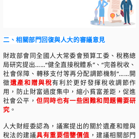
二、相關部門回復與人大的審議意見
財政部會同全國人大常委會預算工委、稅務總
局研究提出
……“
健全直接稅體系
”
、
“
完善稅收、
社會保障、轉移支付等再分配調節機制
”……
開
徵
遺產和贈與稅
有利於更好發揮稅收調節作
用，防止財富過度集中，縮小貧富差距，促進
社會公平，
但同時也有一些困難和問題需要研
究
。
人大財經委認為，議案提出的關於遺產和贈與
稅法的建議
具有重要借鑒價值
，建議相關部門