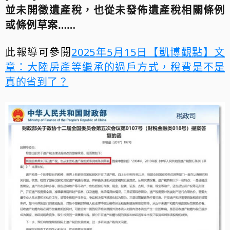
並
未開徵遺產稅
，也從未發佈遺產稅相關條例
或條例草案
……
此報導
可參閱
2025
年5
月15
日
【凱博觀點】文
章
：
大陸房產等繼承的過戶方式，稅費是不是
真的省到了？