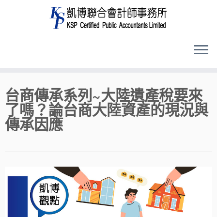
Skip
台商傳承系列~大陸遺產稅要來
to
了嗎？論台商大陸資產的現況與
content
傳承因應