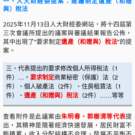
一、人大財經委提案：建議制定遺產（和贈
與）稅法
2025
年
11
月
13
日人大財經委網站，將十四屆第
三次會議所提出的議案與審議結果報告公佈，
其中出現了“要求制定
遺產（和贈與）稅法
”的提
案。
三、代表提出的要求修改個人所得稅法（
1
件）
…
，
要求制定
商業秘密（保護）法（
2
件）、個人破產法（
2
件）、住房租賃法（
1
件）、
遺產（和贈與）稅法
（
2
件）
……
等等
查看附件是此
議案
由
朱明春、郭樹清等代表
提
出，其精神是隨著經濟快速發展，居民財富不
斷積累，收入分配結構不合理、發展不平衡不