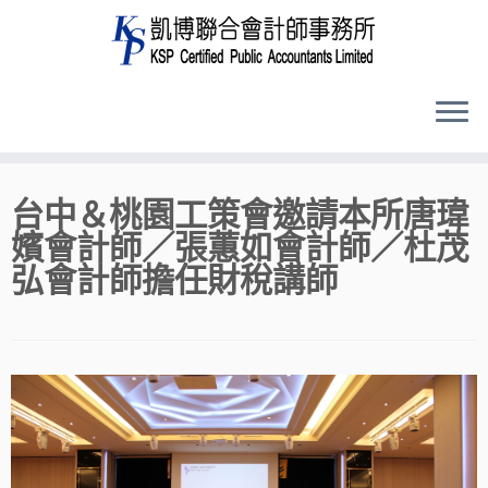
Skip
台中＆桃園工策會邀請本所唐瑋
to
嬪會計師／張蕙如會計師／杜茂
content
弘會計師擔任財稅講師