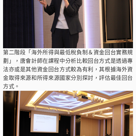
第二階段「
海外所得與最低稅負制＆
資金回台實務規
劃
」，
唐會計師在
課
程
中
分
析比較回台
方式
是
透過
專
法亦
或是其他資金回
台方式較為
有利，
其
根據
海外資
金取得來源和所得來
源國家
分別探討，評估最佳回台
方式。