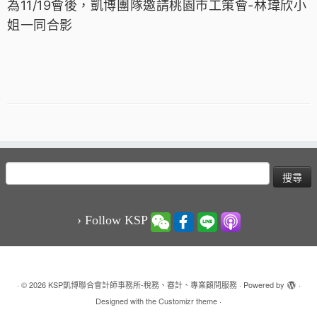
為11
/1
9
會後，
凱博團隊
邀請桃園市工策會-
林瑋
欣小
姐一同合影
搜
尋
關
鍵
› Follow KSP
字:
·
© 2026
KSP凱博聯合會計師事務所-稅務、審計、專業顧問服務
·
Powered by
·
Designed with the
Customizr theme
·