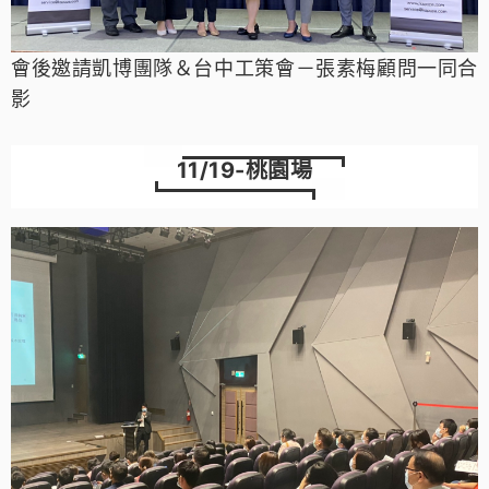
會後邀請凱博團隊＆台中工策會－
張素梅顧問
一同合
影
11/19-桃園
場