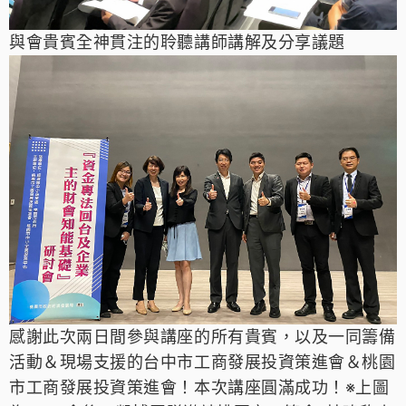
與會貴賓全神貫注的聆聽講師講解及分享議題
感謝此次兩日間參與講座的所
有貴賓，以及一同籌備
活動＆現場支援的台中市
工商發展投資策進會
＆桃園
市
工商發展投資策進會
！
本次講座圓滿
成功！
※上
圖