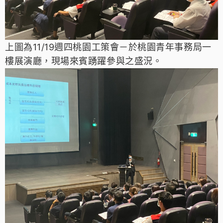
上圖為11/19週四桃園工策會－於
桃園青年事務局一
樓展演廳
，現場來賓踴躍參與之盛況。