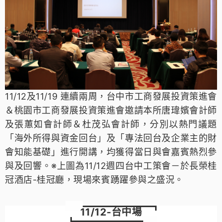
11/12及11/19 連續兩周，台中市工商發展投資策進會
＆桃園市工商發展投資策進會邀請本所唐瑋嬪會計師
及張蕙如會計師＆杜茂弘會計師，分別以熱門議題
「海外所得與資金回台」及「專法回台及企業主的財
會知能基礎」進行開講，均獲得當日與會嘉賓熱烈參
與及回響。
※上圖為11/12週四台中工策會－於
長榮桂
冠酒店-桂冠廳
，現場來賓踴躍參與之盛況。
11/12-台中
場