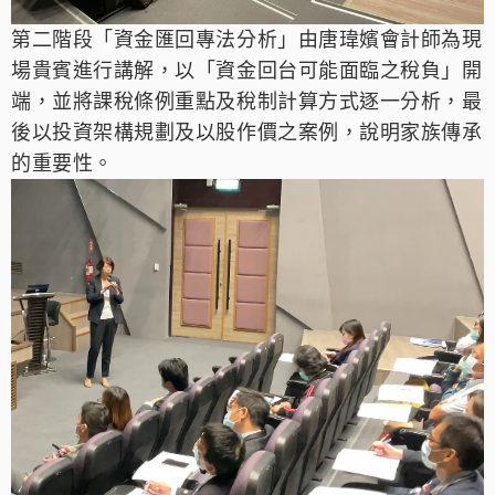
第二階段「
資金匯回專法分析
」
由唐瑋嬪會計師
為現
場貴賓進行講解，以「
資
金回台可能面臨之稅負」開
端，並將課稅條例重點及稅制計算方式逐一分析，最
後以投資架構規劃及以股作價之案例，說明家族傳承
的重要性。