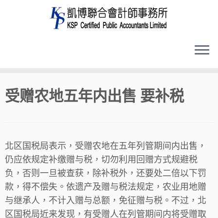
Skip
受赠农地五年内出售 要补税
to
content
北区国税局表示，受赠农地在五年列管期间内出售，
仍应依规定补缴赠与税，切勿利用回赠方式规避税
负，否则一旦被查获，除补税外，还要处二倍以下罚
款，得不偿失。依遗产及赠与税法规定，农业用地赠
与继承人，不计入赠与总额，免征赠与税。不过，北
区国税局近来发现，有受赠人在列管期间内将受赠取