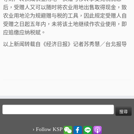
后，受赠人又可以随时将农业用地出售取得现金，致
农业用地沦为规避赠与税的工具，因此规定受赠人自
受赠之日起五年内，未将该土地继续作农业使用，即
应追缴应纳税赋。
以上新闻转载自《经济日报》记者苏秀慧／台北报导
搜
尋
關
鍵
› Follow KSP