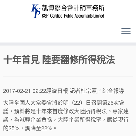
Skip
十年首見 陸要翻修所得稅法
to
content
2017-02-21 02:22經濟日報 記者杜宗熹／綜合報導
大陸全國人大常委會將於明（22）日召開第26次會
議，預料將是十年來首度修改大陸所得稅法。專家建
議，為減輕企業負擔，大陸企業所得稅率，應從現行
的25%，調降至22%。