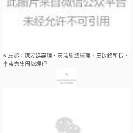
※ 左起：
陳昱廷
襄理、
黃浤勝總經理
、王啟銘所長、
李東憲集團總經理