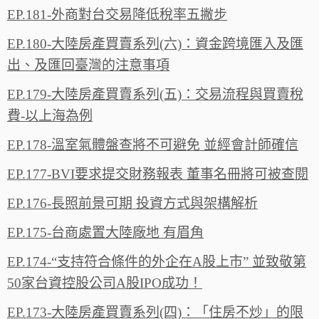
EP.181-外商對台交易降低稅率五撇步
EP.180-大陸房產買賣系列(六)：資金跨境匯入及匯
出、及匯回臺灣的注意事項
EP.179-大陸房產買賣系列(五)：交易流程與買賣稅
費-以上海為例
EP.178-溫室氣體盤查將不可避免 並經會計師確信
EP.177-BVI要求提交財務報表 董事名冊將可被查閱
EP.176-長照前景可期 投資方式與架構解析
EP.175-台商處置大陸廠地 有眉角
EP.174-“支持符合條件的外企在A股上市” 並致敬第
50家台資控股公司A股IPO成功！
EP.173-大陸房產買賣系列(四)：「住房不炒」的限