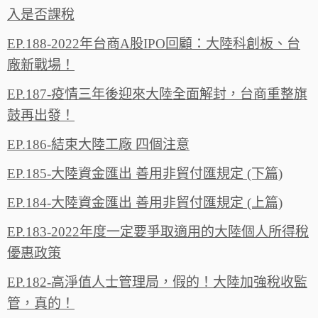
入是否課稅
EP.188-2022年台商A股IPO回顧：大陸科創板、台
廠新戰場！
EP.187-疫情三年後迎來大陸全面解封，台商重整旗
鼓再出發！
EP.186-結束大陸工廠 四個注意
EP.185-大陸資金匯出 善用非貿付匯規定 (下篇)
EP.184-大陸資金匯出 善用非貿付匯規定 (上篇)
EP.183-2022年度一定要爭取適用的大陸個人所得稅
優惠政策
EP.182-高淨值人士管理局，假的！大陸加強稅收監
管，真的！