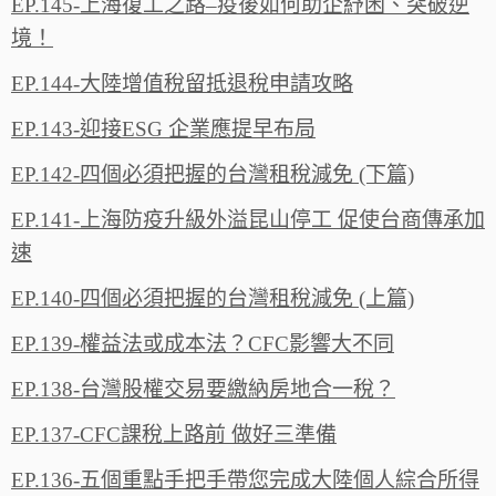
EP.145-上海復工之路–疫後如何助企紓困、突破逆
境！
EP.144-大陸增值稅留抵退稅申請攻略
EP.143-迎接ESG 企業應提早布局
EP.142-四個必須把握的台灣租稅減免 (下篇)
EP.141-上海防疫升級外溢昆山停工 促使台商傳承加
速
EP.140-四個必須把握的台灣租稅減免 (上篇)
EP.139-權益法或成本法？CFC影響大不同
EP.138-台灣股權交易要繳納房地合一稅？
EP.137-CFC課稅上路前 做好三準備
EP.136-五個重點手把手帶您完成大陸個人綜合所得