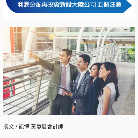
撰文 / 凱博 黃慧展會計師