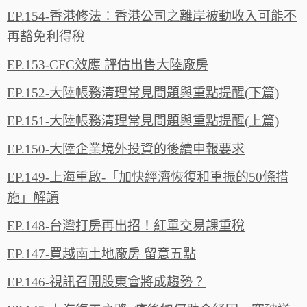
EP.154-香港修法：香港公司之離岸被動收入可能不
再豁免利得稅
EP.153-CFC效應 評估出售大陸廠房
EP.152-大陸帳務清理常見問題與重點提醒(下篇)
EP.151-大陸帳務清理常見問題與重點提醒(上篇)
EP.150-大陸企業境外投資的後續申報要求
EP.149-上海重啟-「加快經濟恢復和重振的50條措
施」解讀
EP.148-台灣打房再出招！紅單交易課重稅
EP.147-買越南土地廠房 留意五點
EP.146-視訊召開股東會將成趨勢？