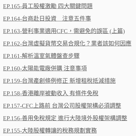
EP.165-員工股權激勵 四大關鍵問題
EP.164-台商赴日投資 注意五件事
EP.163-營利事業適用CFC，需避免的誤區 (上篇)
EP.162-台灣虛擬貨幣交易合規化？業者該如何因應
EP.161-解析溫室氣體盤查步驟
EP.160-太陽能電廠併購 注意事項
EP.159-台灣產創條例修正 新增租稅抵減措施
EP.158-香港離岸被動收入 有條件免稅
EP.157-CFC上路前 台灣公司股權架構必須調整
EP.156-善用免稅規定 進行大陸境外股權架構調整
EP.155-大陸股權轉讓的稅務規劃實務