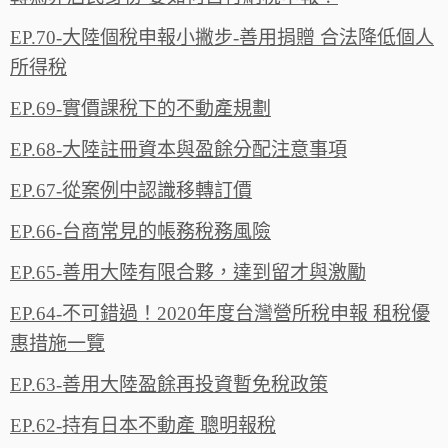
EP.70-大陸個稅申報小撇步-善用捐贈 合法降低個人
所得稅
EP.69-實價課稅下的不動產規劃
EP.68-大陸註冊資本與盈餘分配注意事項
EP.67-從案例中認識移轉訂價
EP.66-台商常見的帳務稅務風險‬‬
EP.65-善用大陸有限合夥，達到留才與激‪勵‬‬
EP.64-不可錯過！2020年度台灣營所稅申報 租稅優
惠措施一‪覽‬
EP.63-善用大陸盈餘再投資暫免稅政策
EP.62-持有日本不動產 聰明報稅