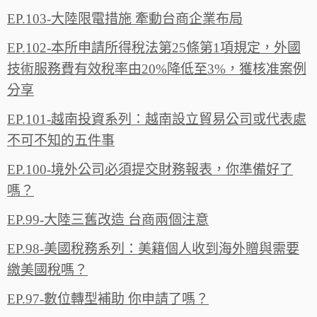
EP.103-大陸限電措施 牽動台商企業布局
EP.102-本所申請所得稅法第25條第1項規定，外國
技術服務費有效稅率由20%降低至3%，獲核准案例
分享
EP.101-越南投資系列：越南設立貿易公司或代表處
不可不知的五件事
EP.100-境外公司必須提交財務報表，你準備好了
嗎？
EP.99-大陸三舊改造 台商兩個注意
EP.98-美國稅務系列：美籍個人收到海外贈與需要
繳美國稅嗎？
EP.97-數位轉型補助 你申請了嗎？