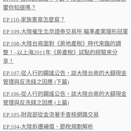
響你知道嗎？
EP.110-家族憲章怎麼寫？
EP.109-大陸催生北京證券交易所 瞄準產業隱形冠軍
EP.108-大陸台商面對《房地產稅》時代來臨的調
整！–以上海2011年《房產稅》試點的經驗來分
享！
EP.107-從人行的闢謠公告，談大陸台商的大額現金
管理與反洗錢之因應 (下篇)
EP.106-從人行的闢謠公告，談大陸台商的大額現金
管理與反洗錢之因應 (上篇)
EP.105-財政部從金流著手查核網路交易
EP.104-大陸拆遷補償、節稅規劃解析