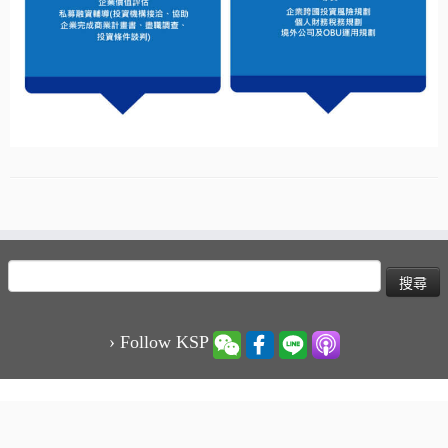
搜
尋
關
鍵
› Follow KSP
字:
·
© 2026
KSP凱博聯合會計師事務所-稅務、審計、專業顧問服務
·
Powered by
·