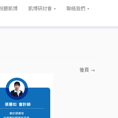
稅聽凱博
凱博研討會
聯絡我們
後頁 →