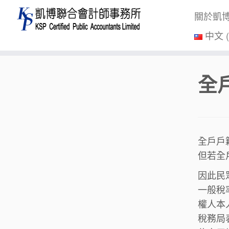
關於凱
中文 
Skip
全
to
content
全戶戶
但若全
因此民
一般稅
權人本
稅務局