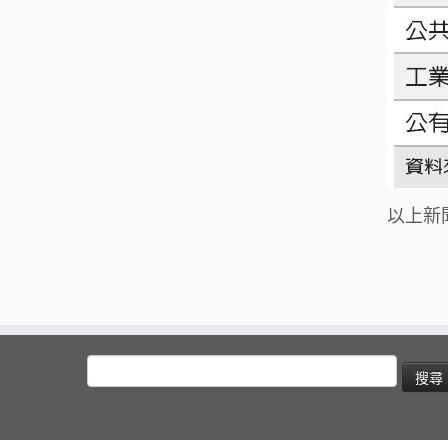
以上新
搜
尋
關
鍵