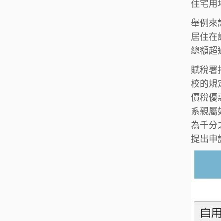
住宅用
舉例來
居住在
總額超
賦稅署
校的規
價稅優
系親屬
為千分
提出申