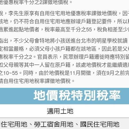
地優惠稅率千分之2課徵地價稅。
說，李先生原享有自用住宅用地優惠稅率課徵地價稅，因
該地，仍不符合自用住宅用地應辦竣戶籍登記要件，所以
過累進起點地價者，稅率最高至千分之55，稅負相差至少
指出，不少父母會特地將小孩送進台北市的明星學校就讀
定相當嚴格，必須父母小孩戶籍都在該地區，因此若是父
惠稅率千分之2。官員表示，民眾辦理戶籍遷徙時應特別
如父母親等其中一人留在原戶籍，該處地價稅才能繼續適
之10~55。同時，由於地價稅是11月開徵，須在9月之
請自用住宅用地稅率課徵地價稅。