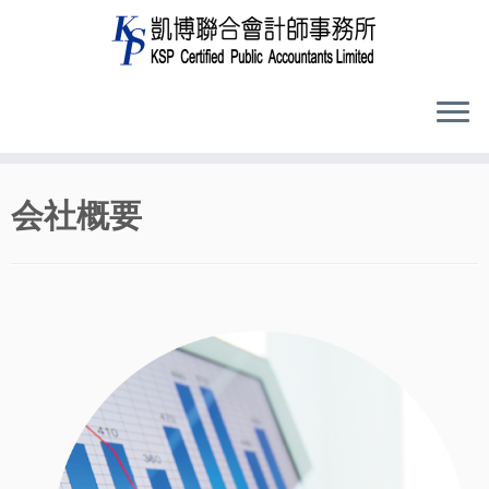
コ
会社概要
ン
テ
ン
ツ
へ
ス
キ
ッ
プ