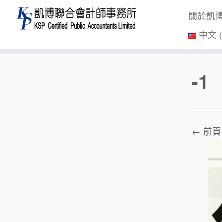
關於凱
中文 
Skip
-1
to
content
← 前頁