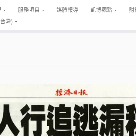
博
服務項目
媒體報導
凱博觀點
財
(台灣)