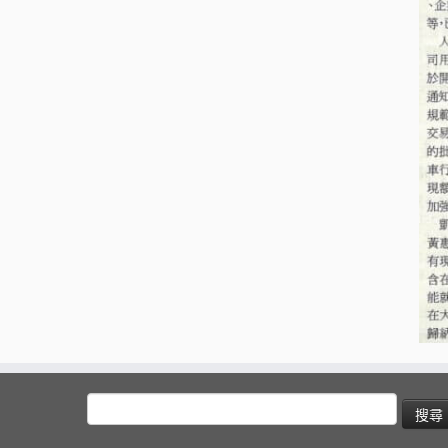
搜
尋
關