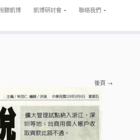
稅聽凱博
凱博研討會
聯絡我們
後頁 →