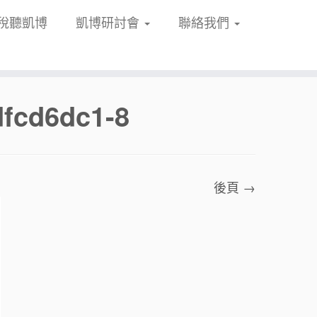
稅聽凱博
凱博研討會
聯絡我們
fcd6dc1-8
後頁 →