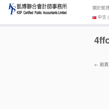
關於凱
中文 
Skip
4f
to
content
← 前頁