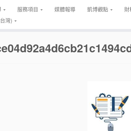
博
服務項目
媒體報導
凱博觀點
財
(台灣)
fce04d92a4d6cb21c1494cd