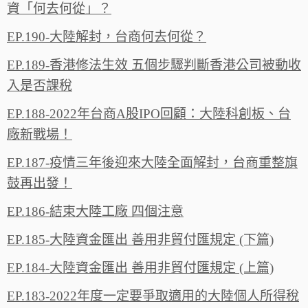
資「何去何從」？
EP.190-大陸解封，台商何去何從？
EP.189-香港修法生效 五個步驟判斷香港公司被動收
入是否課稅
EP.188-2022年台商A股IPO回顧：大陸科創板、台
廠新戰場！
EP.187-疫情三年後迎來大陸全面解封，台商重整旗
鼓再出發！
EP.186-結束大陸工廠 四個注意
EP.185-大陸資金匯出 善用非貿付匯規定 (下篇)
EP.184-大陸資金匯出 善用非貿付匯規定 (上篇)
EP.183-2022年度一定要爭取適用的大陸個人所得稅