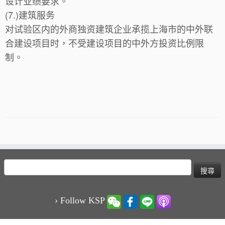
设计业绩要求。
(7.)建筑服务
对试验区内的外商独资建筑企业承揽上海市的中外联
合建设项目时，不受建设项目的中外方投资比例限
制。
搜
尋
關
鍵
› Follow KSP
字: