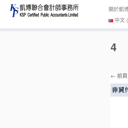
關於凱
中文 
Skip
4
to
content
← 前頁