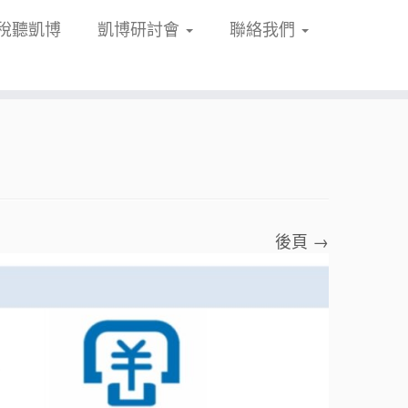
稅聽凱博
凱博研討會
聯絡我們
後頁 →