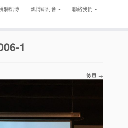
稅聽凱博
凱博研討會
聯絡我們
06-1
後頁 →