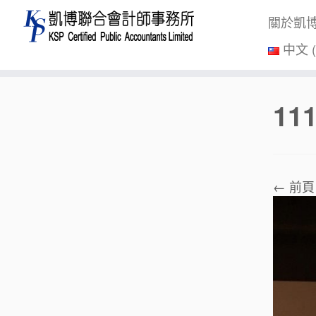
關於凱
中文 
Skip
11
to
content
← 前頁