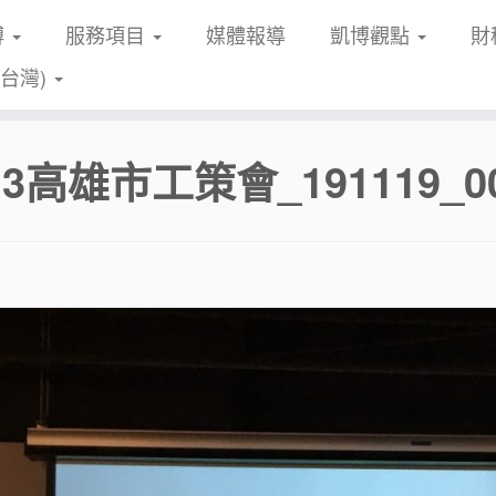
博
服務項目
媒體報導
凱博觀點
財
(台灣)
13高雄市工策會_191119_00