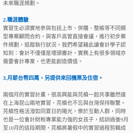
未來職涯規劃。
2.職涯體驗
實習生必須實地參與包括上市、併購、整帳等不同類
型專案顧問合約，與客戶高管直接會議，進行初步案
件規劃，追蹤執行狀況。我們希望藉此讓會計學子認
知到：會計不僅僅是埋頭審計，實務上有很多領域亦
需要會計專業，也更能創造價值。
3.月薪台幣四萬，另提供來回機票及住宿。
兩個月的實習計畫，很高興能與芫槙一起共事雖然遠
在上海昆山兩地實習，芫槙也不忘與台灣保持聯繫。
芫槙性格活潑如同夏日的陽光，樂於互動人群，同時
也是一位會計財稅專業能力強的女孩子，結訓過後9月
至10月的這段期間，芫槙將暑假中的實習過程剪輯成