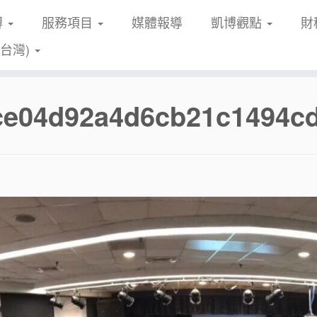
博
服務項目
媒體報導
凱博觀點
財
(台灣)
fce04d92a4d6cb21c1494c