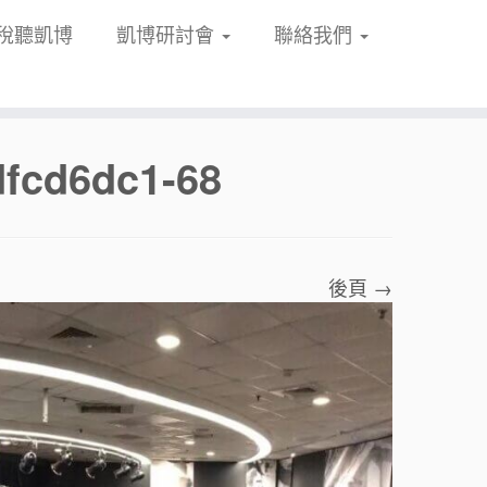
稅聽凱博
凱博研討會
聯絡我們
dfcd6dc1-68
後頁 →