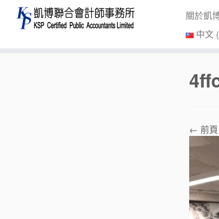
關於凱
中文 
Skip
4f
to
content
← 前頁