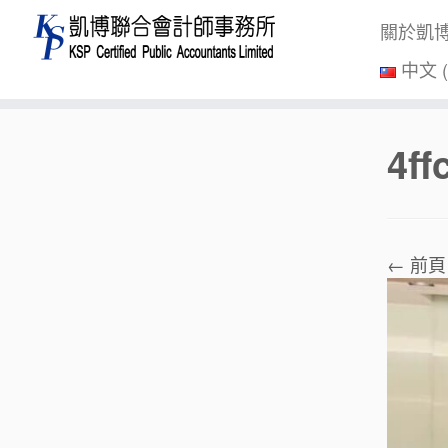
關於凱
中文 
Skip
4f
to
content
← 前頁