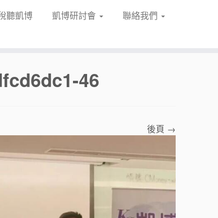
稅聽凱博
凱博研討會
聯絡我們
dfcd6dc1-46
後頁 →