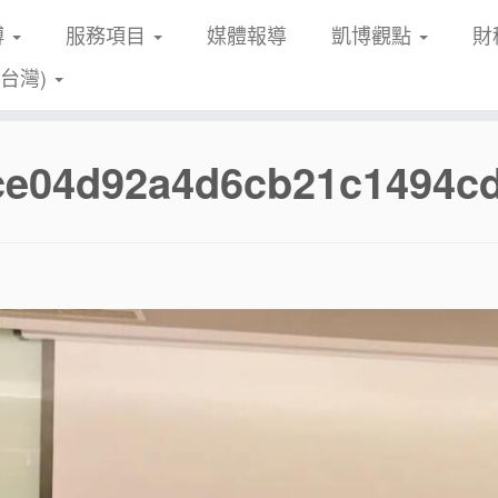
博
服務項目
媒體報導
凱博觀點
財
(台灣)
fce04d92a4d6cb21c1494c