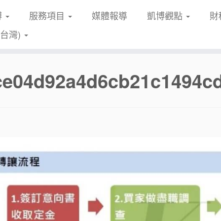
博
服務項目
媒體報導
凱博觀點
財
(台灣)
fce04d92a4d6cb21c1494c