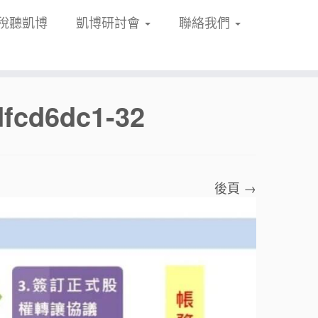
稅聽凱博
凱博研討會
聯絡我們
dfcd6dc1-32
後頁 →