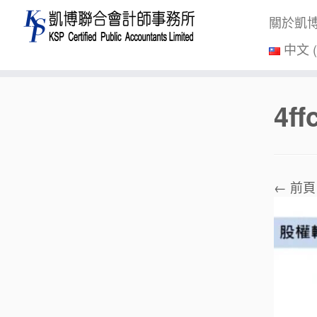
關於凱
中文 
Skip
4f
to
content
← 前頁