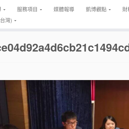
博
服務項目
媒體報導
凱博觀點
財
(台灣)
fce04d92a4d6cb21c1494c