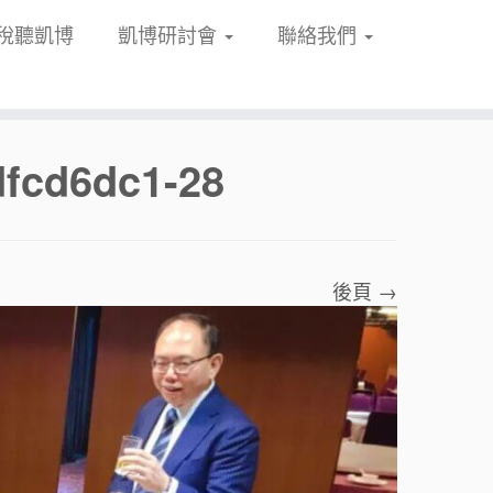
稅聽凱博
凱博研討會
聯絡我們
dfcd6dc1-28
後頁 →