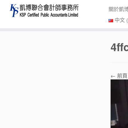
關於凱
中文 
Skip
4f
to
content
← 前頁