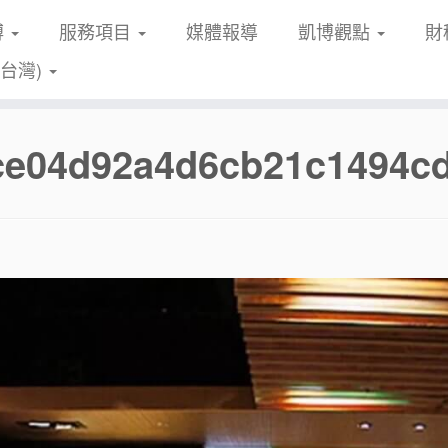
博
服務項目
媒體報導
凱博觀點
財
(台灣)
fce04d92a4d6cb21c1494c