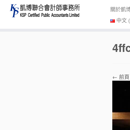
關於凱
中文 
Skip
4f
to
content
← 前頁