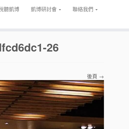
稅聽凱博
凱博研討會
聯絡我們
dfcd6dc1-26
後頁 →