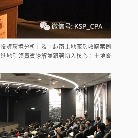
及投資環境分析」及「越南土地廠房收購案例
漸進地引領貴賓瞭解並跟著
切入核心：
土地廠