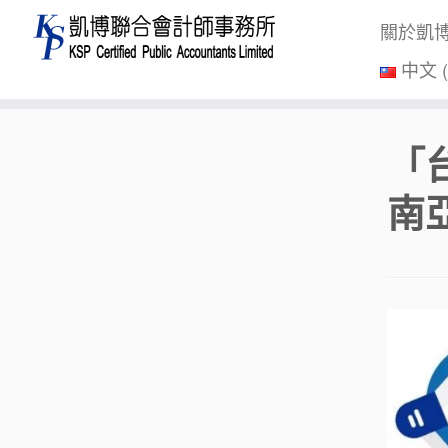
關於凱
中文 
Skip
「
to
content
南