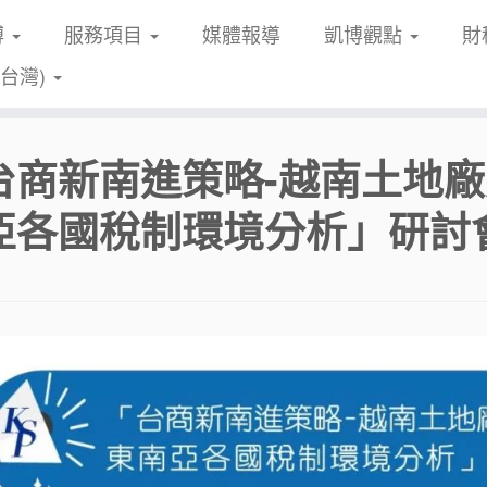
博
服務項目
媒體報導
凱博觀點
財
(台灣)
台商新南進策略-越南土地
亞各國稅制環境分析」研討