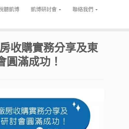
稅聽凱博
凱博研討會
聯絡我們
廠房收購實務分享及東
會圓滿成功！