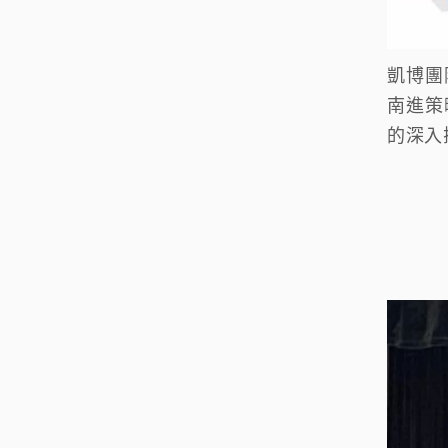
凱博團
南進策
的深入