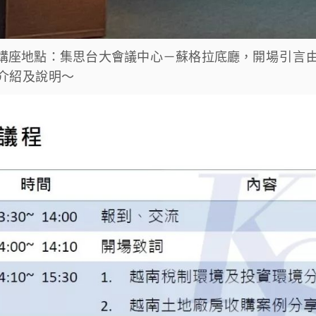
講座地點：集思台大會議中心－蘇格拉底廳，
開場引言
介紹及說明～