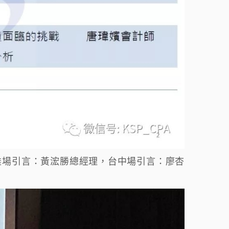
雄場引言：黃浤勝總經理，台中場引言：廖杏