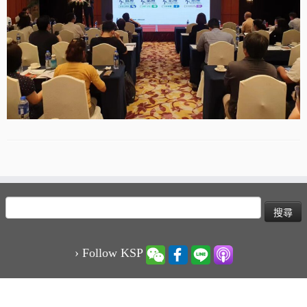
搜
尋
關
鍵
› Follow KSP
字: