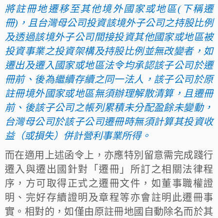
將註冊地遷移至其他境外國家或地區(下稱遷
冊)，且台灣母公司投資該境外子公司之持股比例
及透過該境外子公司間接投資其他國家或地區被
投資事業之投資架構及持股比例並無改變者，如
遷出及遷入國家或地區法令均承認該子公司於遷
冊前、後為繼續存續之同一法人，該子公司於原
註冊境外國家或地區無須辦理解散清算，且遷冊
前、後該子公司之帳列累積未分配盈餘未變動，
台灣母公司於該子公司遷冊時無須計算其投資收
益（或損失）併計營利事業所得。
而在適用上述函令上，亦應特別留意需完成踐行
遷入與遷出國針對「遷冊」所訂之相關法律程
序，方可取得正式之遷冊文件，如董事職權證
明、完好存續證明及章程等亦會註明此遷冊事
實。相對的，如僅由原註冊地國自動除名而於其