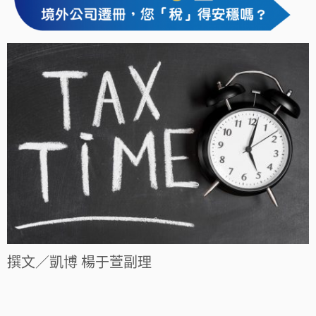
撰文／凱博 楊于萱副理